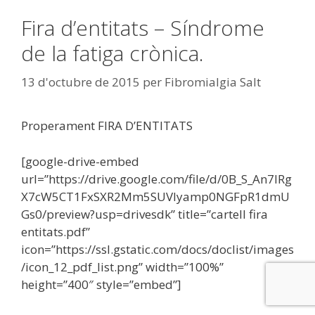
Fira d’entitats – Síndrome
de la fatiga crònica.
13 d'octubre de 2015
per
Fibromialgia Salt
Properament FIRA D’ENTITATS
[google-drive-embed
url=”https://drive.google.com/file/d/0B_S_An7lRg
X7cW5CT1FxSXR2Mm5SUVlyamp0NGFpR1dmU
Gs0/preview?usp=drivesdk” title=”cartell fira
entitats.pdf”
icon=”https://ssl.gstatic.com/docs/doclist/images
/icon_12_pdf_list.png” width=”100%”
height=”400″ style=”embed”]